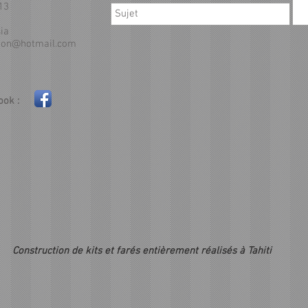
13
ia
ion@hotmail.com
ok :
Construction de kits et farés entièrement réalisés à Tahiti